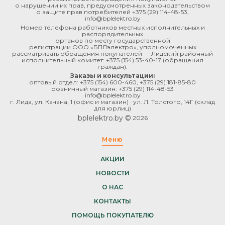
о нарушении их прав, предусмотренных законодательством
о защите прав потребителей
+375 (29) 114-48-53
,
info@bplelektro.by
Номер телефона работников местных исполнительных и
распорядительных
органов по месту государственной
регистрации ООО «БПЛэлектро», уполномоченных
рассматривать обращения покупателей — Лидский районный
исполнительный комитет:
+375 (154) 53-40-17
(обращения
граждан).
Заказы и консультации:
оптовый отдел:
+375 (154) 600-460
,
+375 (29) 181-85-80
розничный магазин:
+375 (29) 114-48-53
info@bplelektro.by
г. Лида, ул. Качана, 1 (офис и магазин) · ул. Л. Толстого, 14Г (склад
для юрлиц)
bplelektro.by ©
2026
Меню
АКЦИИ
НОВОСТИ
О НАС
КОНТАКТЫ
ПОМОЩЬ ПОКУПАТЕЛЮ