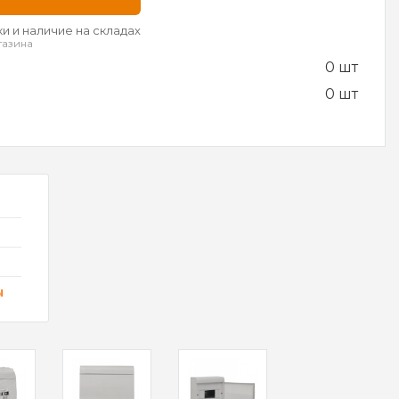
и и наличие на складах
газина
0 шт
0 шт
ы