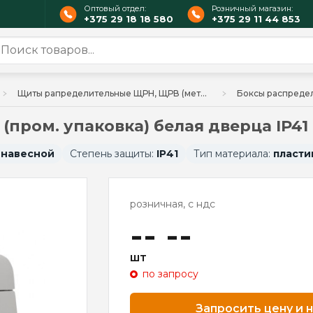
Оптовый отдел:
Розничный магазин:
+375 29 18 18 580
+375 29 11 44 853
Щиты рапределительные ЩРН, ЩРВ (металл, пластик), мультимедийные
ром. упаковка) белая дверца IP41 
:
навесной
Степень защиты:
IP41
Тип материала:
пласти
розничная, с ндс
-- --
шт
по запросу
Запросить цену и 