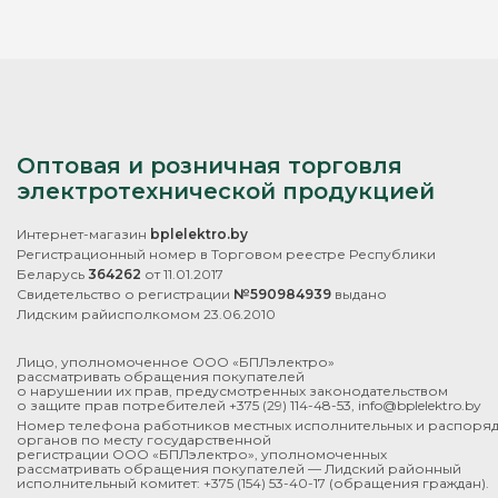
Оптовая и розничная торговля
электротехнической продукцией
Интернет-магазин
bplelektro.by
Регистрационный номер в Торговом реестре Республики
Беларусь
364262
от 11.01.2017
Свидетельство о регистрации
№590984939
выдано
Лидским райисполкомом 23.06.2010
Лицо, уполномоченное ООО «БПЛэлектро»
рассматривать обращения покупателей
о нарушении их прав, предусмотренных законодательством
о защите прав потребителей
+375 (29) 114-48-53
,
info@bplelektro.by
Номер телефона работников местных исполнительных и распоря
органов по месту государственной
регистрации ООО «БПЛэлектро», уполномоченных
рассматривать обращения покупателей — Лидский районный
исполнительный комитет:
+375 (154) 53-40-17
(обращения граждан).