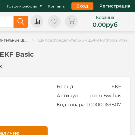
Вход
Регистрация
График работы
Контакты
Корзина
0.00
руб
Боксы распределительные ЩРН-П, ЩРВ-П (пластик)
Щит распределительный ЩРН-П-8 (пром. упаковка) белая дверца IP41 EKF Basic
EKF Basic
к
Бренд
EKF
Артикул
pb-n-8w-bas
Код товара
L0000069807
наличие