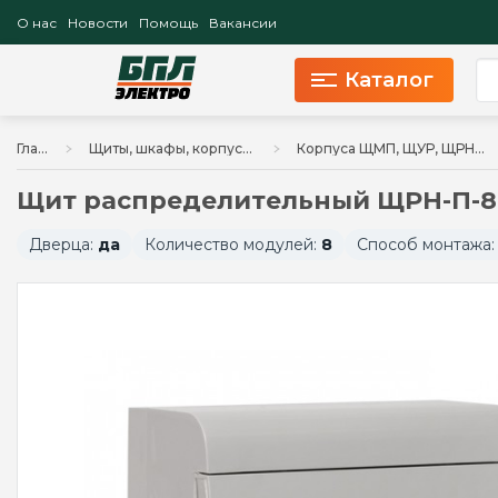
О нас
Новости
Помощь
Вакансии
Каталог
Главная
Щиты, шкафы, корпуса и изделия к ним
Корпуса ЩМП, ЩУР, ЩРН, КСРМ, аксессуары
Щит распределительный ЩРН-П-8 (п
Дверца:
да
Количество модулей:
8
Способ монтажа