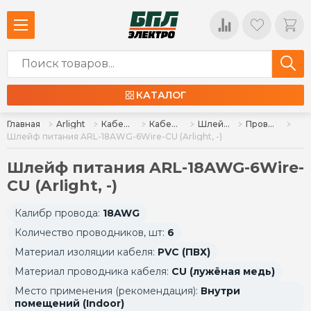
КАТАЛОГ
Главная
Arlight
Кабельная продукция
Кабель питания
Шлейф питания [Color]
Провод
Шлейф питания ARL-18AWG-6Wire-CU (Arlight, -)
Шлейф питания ARL-18AWG-6Wire-
CU (Arlight, -)
Калибр провода:
18AWG
Количество проводников, шт:
6
Материал изоляции кабеля:
PVC (ПВХ)
Материал проводника кабеля:
CU (лужёная медь)
Место применения (рекомендация):
Внутри
помещений (Indoor)