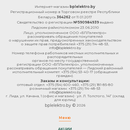
Интернет-магазин
bplelektro.by
Регистрационный номер в Торговом реестре Республики
Беларусь
364262
от 11.01.2017
Свидетельство о регистрации
№590984939
выдано
Лидским райисполкомом 23.06.2010
Лицо, уполномоченное ООО «БПЛэлектро»
рассматривать обращения покупателей
о нарушении их прав, предусмотренных законодательством
о защите прав потребителей
+375 (29) 114-48-53
,
info@bplelektro.by
Номер телефона работников местных исполнительных и
распорядительных
органов по месту государственной
регистрации ООО «БПЛэлектро», уполномоченных
рассматривать обращения покупателей — Лидский районный
исполнительный комитет:
+375 (154) 53-40-17
(обращения
граждан).
Заказы и консультации:
оптовый отдел:
+375 (154) 600-460
,
+375 (29) 181-85-80
розничный магазин:
+375 (29) 114-48-53
info@bplelektro.by
г. Лида, ул. Качана, 1 (офис и магазин) · ул. Л. Толстого, 14Г (склад
для юрлиц)
bplelektro.by ©
2026
Меню
АКЦИИ