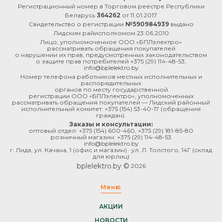
Регистрационный номер в Торговом реестре Республики
Беларусь
364262
от 11.01.2017
Свидетельство о регистрации
№590984939
выдано
Лидским райисполкомом 23.06.2010
Лицо, уполномоченное ООО «БПЛэлектро»
рассматривать обращения покупателей
о нарушении их прав, предусмотренных законодательством
о защите прав потребителей
+375 (29) 114-48-53
,
info@bplelektro.by
Номер телефона работников местных исполнительных и
распорядительных
органов по месту государственной
регистрации ООО «БПЛэлектро», уполномоченных
рассматривать обращения покупателей — Лидский районный
исполнительный комитет:
+375 (154) 53-40-17
(обращения
граждан).
Заказы и консультации:
оптовый отдел:
+375 (154) 600-460
,
+375 (29) 181-85-80
розничный магазин:
+375 (29) 114-48-53
info@bplelektro.by
г. Лида, ул. Качана, 1 (офис и магазин) · ул. Л. Толстого, 14Г (склад
для юрлиц)
bplelektro.by ©
2026
Меню
АКЦИИ
НОВОСТИ