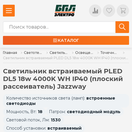
КАТАЛОГ
Главная
Светотехника
Светильники
Освещение для дома и интерьера
Точечные : встраиваемые и накладные
Светильник встраиваемый PLED DL5 18w 4000K WH IP40 (плоский рассеиватель) Jazzway
Светильник встраиваемый PLED
DL5 18w 4000K WH IP40 (плоский
рассеиватель) Jazzway
Количество источников света (ламп):
встроенные
светодиоды
Мощность, Вт:
18
Патрон:
светодиодный модуль
Световой поток, Лм:
1530
Способ установки:
встраиваемый