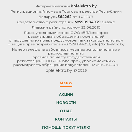
Интернет-магазин
bplelektro.by
Регистрационный номер в Торговом реестре Республики
Беларусь
364262
от 11.01.2017
Свидетельство о регистрации
№590984939
выдано
Лидским райисполкомом 23.06.2010
Лицо, уполномоченное ООО «БПЛэлектро»
рассматривать обращения покупателей
о нарушении их прав, предусмотренных законодательством
о защите прав потребителей +37529 1144853, info@bplelektro.by
Номер телефона работников местных исполнительных и
распорядительных
органов по месту государственной
регистрации ООО «БПЛэлектро», уполномоченных
рассматривать обращения покупателей: +375 154 534017.
bplelektro.by ©
2026
Меню
АКЦИИ
НОВОСТИ
О НАС
КОНТАКТЫ
ПОМОЩЬ ПОКУПАТЕЛЮ