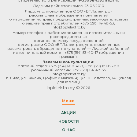
Свидетельство о регистрации
№590984939
выдано
Лидским райисполкомом 23.06.2010
Лицо, уполномоченное ООО «БПЛэлектро»
рассматривать обращения покупателей
о нарушении их прав, предусмотренных законодательством
о защите прав потребителей
+375 (29) 114-48-53
,
info@bplelektro.by
Номер телефона работников местных исполнительных и
распорядительных
органов по месту государственной
регистрации ООО «БПЛэлектро», уполномоченных
рассматривать обращения покупателей — Лидский районный
исполнительный комитет:
+375 (154) 53-40-17
(обращения
граждан).
Заказы и консультации:
оптовый отдел:
+375 (154) 600-460
,
+375 (29) 181-85-80
розничный магазин:
+375 (29) 114-48-53
info@bplelektro.by
г. Лида, ул. Качана, 1 (офис и магазин) · ул. Л. Толстого, 14Г (склад
для юрлиц)
bplelektro.by ©
2026
Меню
АКЦИИ
НОВОСТИ
О НАС